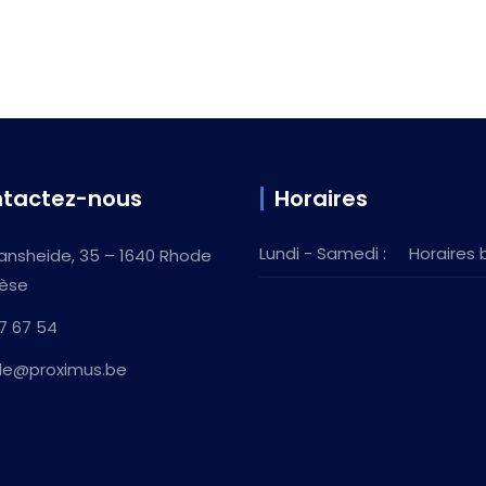
tactez-nous
Horaires
Lundi - Samedi :
Horaires 
ansheide, 35 – 1640 Rhode
èse
7 67 54
ille@proximus.be