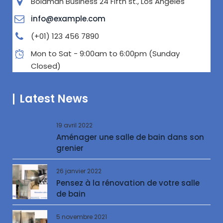
Boldman Business 24 Fifth st., Los Angeles
info@example.com
(+01) 123 456 7890
Mon to Sat - 9:00am to 6:00pm (Sunday
Closed)
Latest News
19 avril 2022
Aménager une salle de bain dans son
grenier
26 janvier 2022
Pensez à la rénovation de votre salle
de bain
5 novembre 2021